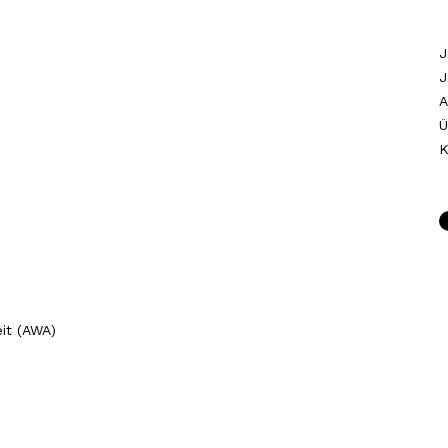
J
J
A
Ü
K
it (AWA)