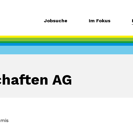
Jobsuche
Im Fokus
chaften AG
mis