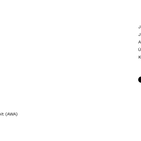
J
J
A
Ü
K
it (AWA)