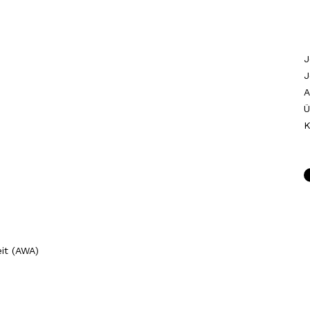
J
J
A
Ü
K
it (AWA)