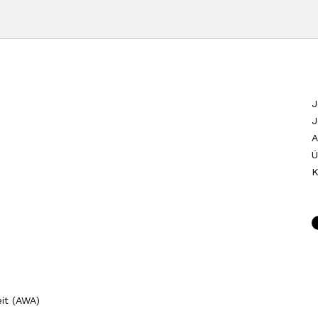
J
J
A
Ü
K
it (AWA)