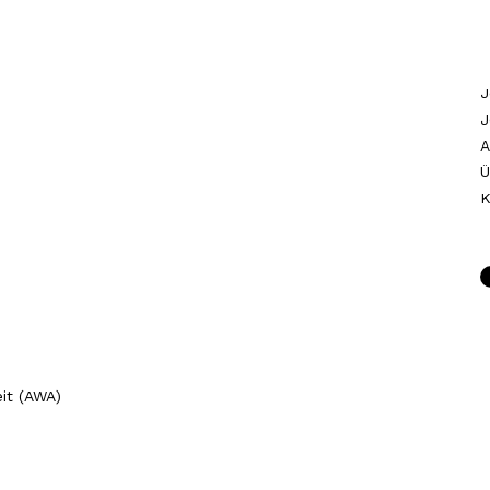
J
J
A
Ü
K
it (AWA)