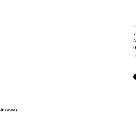
J
J
A
Ü
K
it (AWA)