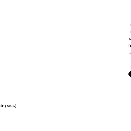
J
J
A
Ü
K
it (AWA)