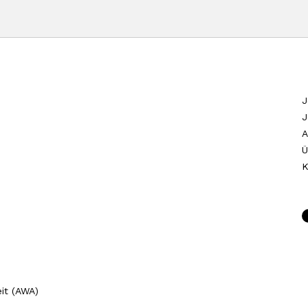
J
J
A
Ü
K
it (AWA)