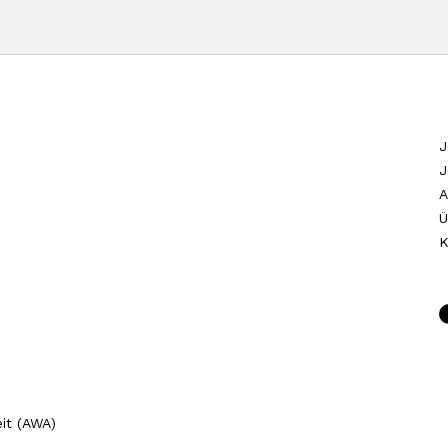
J
J
A
Ü
K
it (AWA)