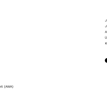
J
J
A
Ü
K
it (AWA)