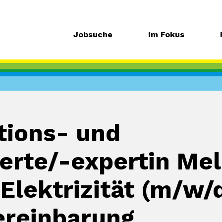
Jobsuche
Im Fokus
ations- und
erte/-expertin Me
Elektrizität (m/w/
Vereinbarung