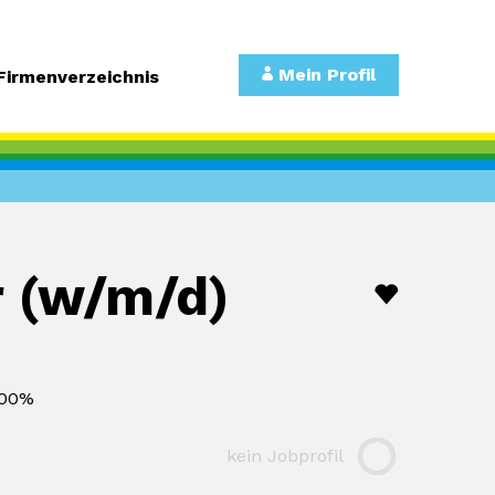
Mein Profil
Firmenverzeichnis
r (w/m/d)
00%
kein Jobprofil