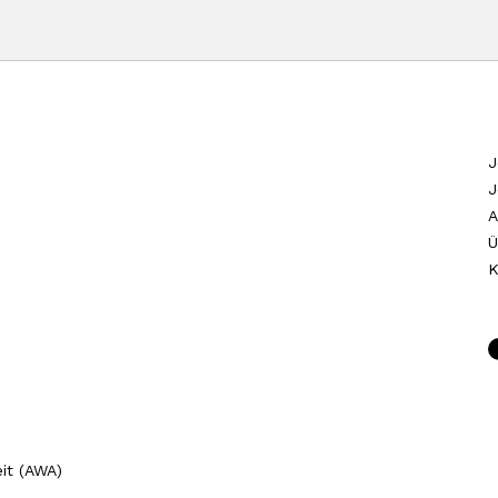
J
J
A
Ü
K
it (AWA)