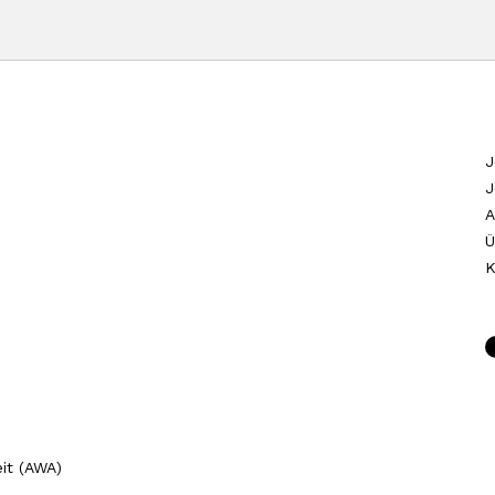
J
J
A
Ü
K
it (AWA)