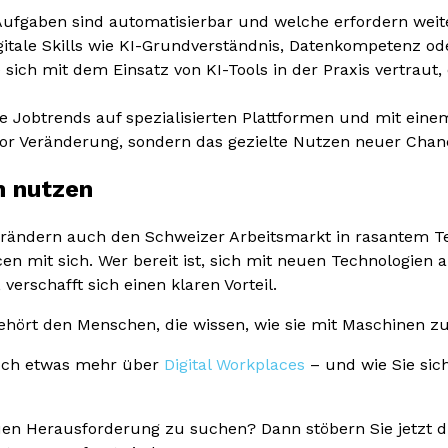
 Aufgaben sind automatisierbar und welche erfordern we
igitale Skills wie KI-Grundverständnis, Datenkompetenz od
 sich mit dem Einsatz von KI-Tools in der Praxis vertrau
Sie Jobtrends auf spezialisierten Plattformen und mit ein
 vor Veränderung, sondern das gezielte Nutzen neuer Chan
n nutzen
erändern auch den Schweizer Arbeitsmarkt in rasantem T
n mit sich. Wer bereit ist, sich mit neuen Technologien 
erschafft sich einen klaren Vorteil.
gehört den Menschen, die wissen, wie sie mit Maschinen
noch etwas mehr über
Digital Workplaces
– und wie Sie sic
neuen Herausforderung zu suchen? Dann stöbern Sie jetzt