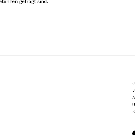
tenzen gefragt sind.
J
J
A
Ü
K