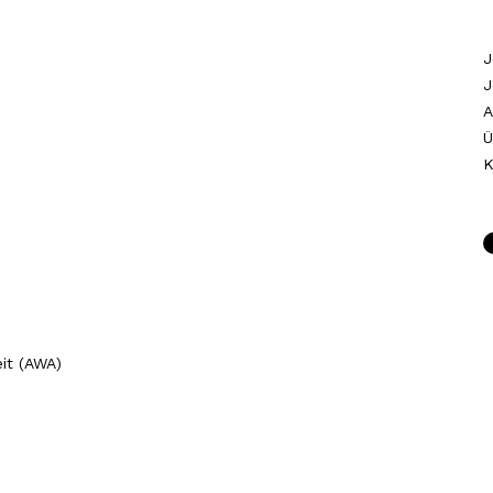
J
J
A
Ü
K
it (AWA)