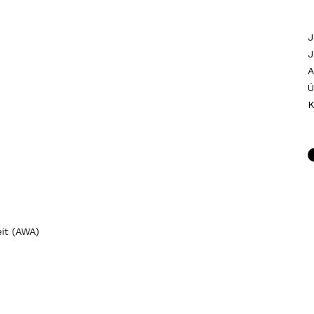
J
J
A
Ü
K
it (AWA)