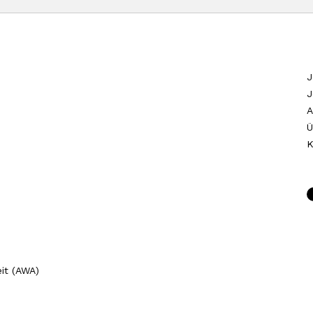
J
J
A
Ü
K
it (AWA)