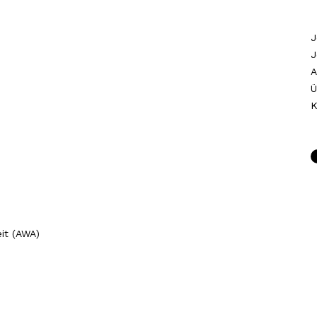
J
J
A
Ü
K
it (AWA)